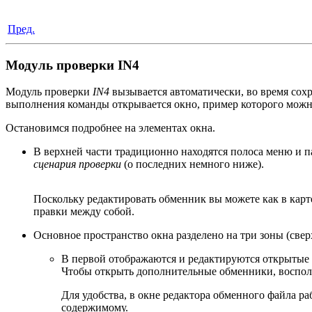
Пред.
Модуль проверки IN4
Модуль проверки
IN4
вызывается автоматически, во время сох
выполнения команды открывается окно, пример которого можн
Остановимся подробнее на элементах окна.
В верхней части традиционно находятся полоса меню и п
сценария проверки
(о последних немного ниже).
Поскольку редактировать обменник вы можете как в карте
правки между собой.
Основное пространство окна разделено на три зоны (сверх
В первой отображаются и редактируются открытые
Чтобы открыть дополнительные обменники, воспол
Для удобства, в окне редактора обменного файла ра
содержимому.